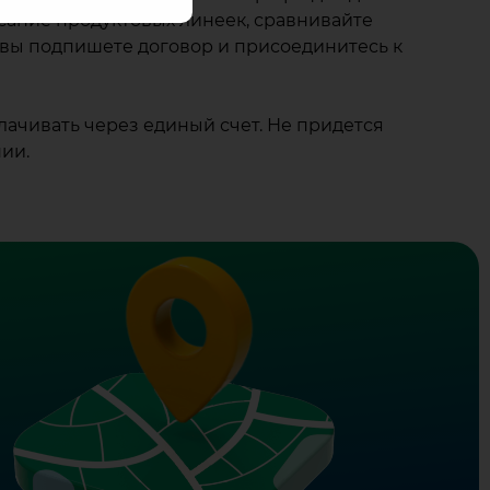
исание продуктовых линеек, сравнивайте
й вы подпишете договор и присоединитесь к
ачивать через единый счет. Не придется
ии.