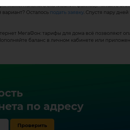
 для моментального скачивания файлов). Читайте оп
й вариант? Осталось
подать заявку
. Спустя пару дне
тернет МегаФон: тарифы для дома всё позволяют опл
Пополняйте баланс в личном кабинете или приложен
ость
ета по адресу
Проверить