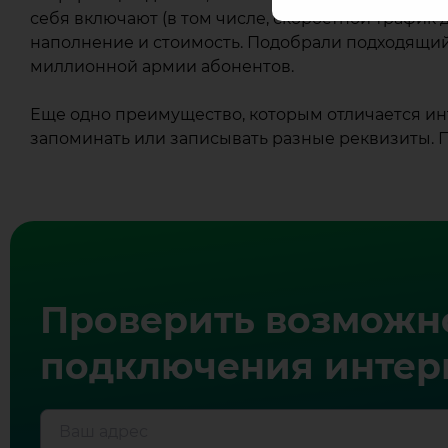
себя включают (в том числе, скоростной трафик
наполнение и стоимость. Подобрали подходящи
миллионной армии абонентов.
Еще одно преимущество, которым отличается ин
запоминать или записывать разные реквизиты. 
Проверить возможн
подключения интерн
Ваш адрес