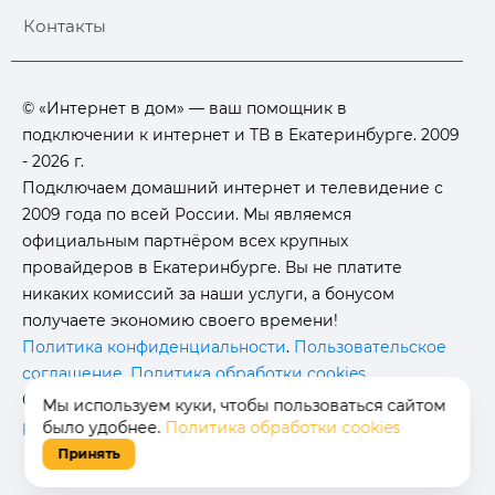
Контакты
© «Интернет в дом» — ваш помощник в
подключении к интернет и ТВ в Екатеринбурге. 2009
- 2026 г.
Подключаем домашний интернет и телевидение с
2009 года по всей России. Мы являемся
официальным партнёром всех крупных
провайдеров в Екатеринбурге. Вы не платите
никаких комиссий за наши услуги, а бонусом
получаете экономию своего времени!
Политика конфиденциальности
.
Пользовательское
соглашение
.
Политика обработки cookies
.
Отписаться от получения
информационных
Мы используем куки, чтобы пользоваться сайтом
рассылок
от данного ресурса можно на
странице
.
было удобнее.
Политика обработки cookies
Принять