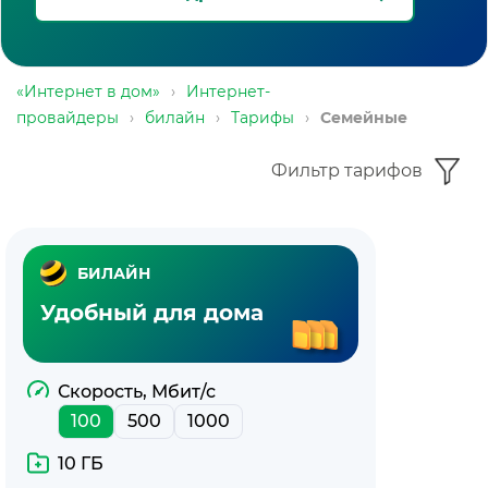
«Интернет в дом»
›
Интернет-
провайдеры
›
билайн
›
Тарифы
›
Семейные
Фильтр тарифов
Пакет
БИЛАЙН
тарифов
Удобный для дома
билайн
для
Скорость, Мбит/с
100
500
1000
семьи
10 ГБ